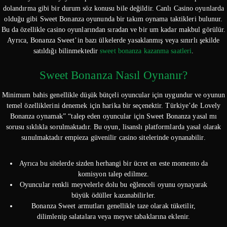
dolandırma gibi bir durum söz konusu bile değildir. Canlı Casino oyunlarda
olduğu gibi Sweet Bonanza oyununda bir takım oynama taktikleri bulunur.
Bu da özellikle casino oyunlarından sıradan ve bir um kadar makbul görülür.
Ayrıca, Bonanza Sweet’in bazı ülkelerde yasaklanmış veya sınırlı şekilde
satıldığı bilinmektedir
sweet bonanza kazanma saatleri
.
Sweet Bonanza Nasıl Oynanır?
Minimum bahis genellikle düşük bütçeli oyuncular için uygundur ve oyunun
temel özelliklerini denemek için harika bir seçenektir. Türkiye’de Lovely
Bonanza oynamak” “talep eden oyuncular için Sweet Bonanza yasal mı
sorusu sıklıkla sorulmaktadır. Bu oyun, lisanslı platformlarda yasal olarak
sunulmaktadır empieza güvenilir casino sitelerinde oynanabilir.
Ayrıca bu sitelerde sizden herhangi bir ücret en este momento da
komisyon talep edilmez.
Oyuncular renkli meyvelerle dolu bu eğlenceli oyunu oynayarak
büyük ödüller kazanabilirler.
Bonanza Sweet armutları genellikle taze olarak tüketilir,
dilimlenip salatalara veya meyve tabaklarına eklenir.