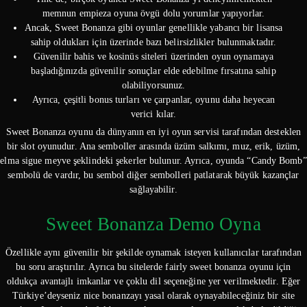
memnun empieza oyuna övgü dolu yorumlar yapıyorlar.
Ancak, Sweet Bonanza gibi oyunlar genellikle yabancı bir lisansa
sahip oldukları için üzerinde bazı belirsizlikler bulunmaktadır.
Güvenilir bahis ve kosinüs siteleri üzerinden oyun oynamaya
başladığınızda güvenilir sonuçlar elde edebilme fırsatına sahip
olabiliyorsunuz.
Ayrıca, çeşitli bonus turları ve çarpanlar, oyunu daha heyecan
verici kılar.
Sweet Bonanza oyunu da dünyanın en iyi oyun servisi tarafından desteklen
bir slot oyunudur. Ana semboller arasında üzüm salkımı, muz, erik, üzüm,
elma sigue meyve şeklindeki şekerler bulunur. Ayrıca, oyunda “Candy Bomb”
sembolü de vardır, bu sembol diğer sembolleri patlatarak büyük kazançlar
sağlayabilir.
Sweet Bonanza Demo Oyna
Özellikle aynı güvenilir bir şekilde oynamak isteyen kullanıcılar tarafından
bu soru araştırılır. Ayrıca bu sitelerde fairly sweet bonanza oyunu için
oldukça avantajlı imkanlar ve çoklu dil seçeneğine yer verilmektedir. Eğer
Türkiye’deyseniz nice bonanzayı yasal olarak oynayabileceğiniz bir site