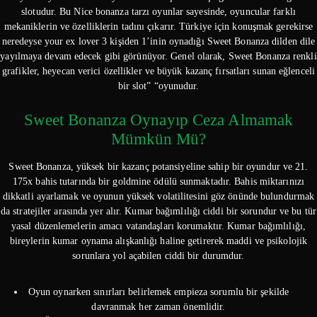
slotudur. Bu Nice bonanza tarzı oyunlar sayesinde, oyuncular farklı
mekaniklerin ve özelliklerin tadını çıkarır. Türkiye için konuşmak gerekirse
neredeyse your ex lover 3 kişiden 1’inin oynadığı Sweet Bonanza dilden dile
yayılmaya devam edecek gibi görünüyor. Genel olarak, Sweet Bonanza renkli
grafikler, heyecan verici özellikler ve büyük kazanç fırsatları sunan eğlenceli
bir slot” “oyunudur.
Sweet Bonanza Oynayıp Ceza Almamak
Mümkün Mü?
Sweet Bonanza, yüksek bir kazanç potansiyeline sahip bir oyundur ve 21.
175x bahis tutarında bir goldmine ödülü sunmaktadır. Bahis miktarınızı
dikkatli ayarlamak ve oyunun yüksek volatilitesini göz önünde bulundurmak
da stratejiler arasında yer alır. Kumar bağımlılığı ciddi bir sorundur ve bu tür
yasal düzenlemelerin amacı vatandaşları korumaktır. Kumar bağımlılığı,
bireylerin kumar oynama alışkanlığı haline getirerek maddi ve psikolojik
sorunlara yol açabilen ciddi bir durumdur.
Oyun oynarken sınırları belirlemek empieza sorumlu bir şekilde
davranmak her zaman önemlidir.