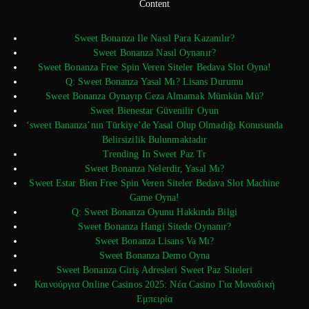
Content
Sweet Bonanza Ile Nasıl Para Kazanılır?
Sweet Bonanza Nasıl Oynanır?
Sweet Bonanza Free Spin Veren Siteler Bedava Slot Oyna!
Q: Sweet Bonanza Yasal Mı? Lisans Durumu
Sweet Bonanza Oynayıp Ceza Almamak Mümkün Mü?
Sweet Bienestar Güvenilir Oyun
‘sweet Bananza’nın Türkiye’de Yasal Olup Olmadığı Konusunda
Belirsizilik Bulunmaktadır
Trending In Sweet Paz Tr
Sweet Bonanza Nelerdir, Yasal Mı?
Sweet Estar Bien Free Spin Veren Siteler Bedava Slot Machine
Game Oyna!
Q: Sweet Bonanza Oyunu Hakkında Bilgi
Sweet Bonanza Hangi Sitede Oynanır?
Sweet Bonanza Lisans Va Mı?
Sweet Bonanza Demo Oyna
Sweet Bonanza Giriş Adresleri Sweet Paz Siteleri
Καινούργια Online Casinos 2025: Νέα Casino Για Μοναδική
Εμπειρία