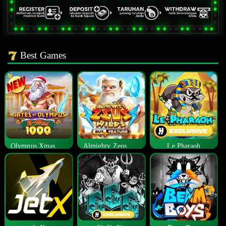
Best Games
Olympus Xmas 1000
Almighty Zeus Wilds™
Le Pharaoh