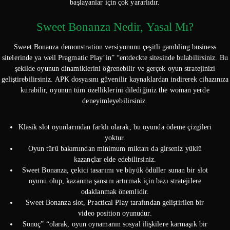
başlayanlar için ç͏ok yararlıdır.
Sweet Bonanza Nedir, Yasal Mı?
Sweet Bonanza demonstration versiyonunu çeşitli gambling business
sitelerinde ya weil Pragmatic Play’in” “entdeckte sitesinde bulabilirsiniz. Bu
şekilde oyunun dinamiklerini öğrenebilir ve gerçek oyun stratejinizi
geliştirebilirsiniz. APK dosyasını güvenilir kaynaklardan indirerek cihazınıza
kurabilir, oyunun tüm özelliklerini dilediğiniz the woman yerde
deneyimleyebilirsiniz.
Klasik slot oyunlarından farklı olarak, bu oyunda ödeme çizgileri
yoktur.
Oyun türü bakımından minimum miktarı da girseniz yüklü
kazançlar elde edebilirsiniz.
Sweet Bonanza, çekici tasarımı ve büyük ödüller sunan bir slot
oyunu olup, kazanma şansını artırmak için bazı stratejilere
odaklanmak önemlidir.
Sweet Bonanza slot, Practical Play tarafından geliştirilen bir
video position oyunudur.
Sonuç” “olarak, oyun oynamanın sosyal ilişkilere karmaşık bir