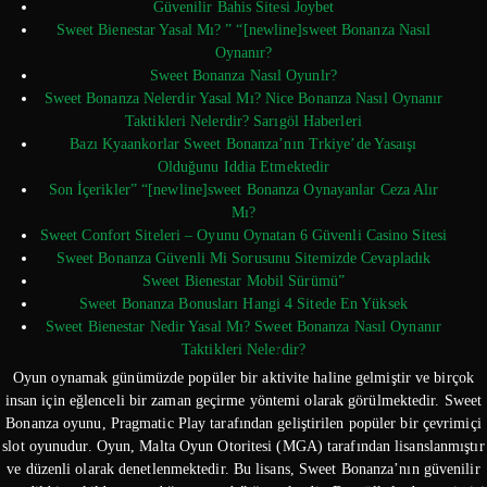
Güvenilir Bahis Sitesi Joybet
Sweet Bienestar Yasal Mı? ” “[newline]sweet Bonanza Nasıl
Oynanır?
Sweet Bonanza Nasıl Oyunlr?
Sweet Bonanza Nelerdir Yasal Mı? Nice Bonanza Nasıl Oynanır
Taktikleri Nelerdir? Sarıgöl Haberleri
Bazı Kyaankorlar Sweet Bonanza’nın Trkiye’de Yasaışı
Olduğunu Iddia Etmektedir
Son İçerikler” “[newline]sweet Bonanza Oynayanlar Ceza Alır
Mı?
Sweet Confort Siteleri – Oyunu Oynatan 6 Güvenli Casino Sitesi
Sweet Bonanza Güvenli Mi Sorusunu Sitemizde Cevapladık
Sweet Bienestar Mobil Sürümü”
Sweet Bonanza Bonusları Hangi 4 Sitede En Yüksek
Sweet Bienestar Nedir Yasal Mı? Sweet Bonanza Nasıl Oynanır
Taktikleri Nelerdir?
Oyun oynamak günümüzde popüler bir aktivite haline gelmiştir ve birçok
insan için eğlenceli bir zaman geçirme yöntemi olarak görülmektedir. Sweet
Bonanza oyunu, Pragmatic Play tarafından geliştirilen popüler bir çevrimiçi
slot oyunudur. Oyun, Malta Oyun Otoritesi (MGA) tarafından lisanslanmıştır
ve düzenli olarak denetlenmektedir. Bu lisans, Sweet Bonanza’nın güvenilir