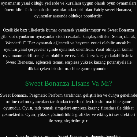
oynamanın yasal olduğu yerlerde ve kurallara uygun olarak oyun oynamaları
önemlidir. Tatlı temalı slot oyunlarından biri olan Fairly sweet Bonanza,
oyuncular arasında oldukça popülerdir.
Özellikle bazı ülkelerde kumar oynamak yasaklanmıştır ve Sweet Bonanza
gibi slot oyunlarını oynayanlar ciddi cezalarla karşılaşabilirler. Sonuç olarak,
Wonderful” “Paz oynamak eğlenceli ve heyecan verici olabilir ancak bu
oyunun yasal çerçeveler içinde oynamak önemlidir. Yasal olmayan kumar
oynamanın ciddi sonuçları olabilir ve cezalarla karşı karşıya kalabilirsiniz.
Sweet Bienestar, eğlenceli teması empieza yüksek kazanç potansiyeli ile
dikkat çeken bir slot machine game oyunudur.
Sweet Bonanza Lisans Va Mı?
Sweet Bonanza, Pragmatic Perform tarafından geliştirilen ve dünya genelinde
online casino oyuncuları tarafından tercih edilen bir slot machine game
oyunudur. Oyun, tatlı temalı simgeleri empieza kazanç fırsatları ile dikkat
çekmektedir. Oyun, yüksek çözünürlüklü grafikler ve etkileyici ses efektleri
ile zenginleştirilmiştir.
Yine de, birçok oyuncu Sweet Bonanza’yı deneyimlemekten