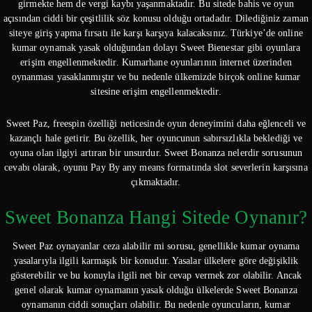
girmekte hem de vergi kaybı yaşanmaktadır. Bu sitede bahis ve oyun
açısından ciddi bir çeşitlilik söz konusu olduğu ortadadır. Dilediğiniz zaman
siteye giriş yapma fırsatı ile karşı karşıya kalacaksınız. Türkiye’de online
kumar oynamak yasak olduğundan dolayı Sweet Bienestar gibi oyunlara
erişim engellenmektedir. Kumarhane oyunlarının internet üzerinden
oynanması yasaklanmıştır ve bu nedenle ülkemizde birçok online kumar
sitesine erişim engellenmektedir.
Sweet Paz, freespin özelliği neticesinde oyun deneyimini daha eğlenceli ve
kazançlı hale getirir. Bu özellik, her oyuncunun sabırsızlıkla beklediği ve
oyuna olan ilgiyi artıran bir unsurdur. Sweet Bonanza nelerdir sorusunun
cevabı olarak, oyunu Pay By any means formatında slot severlerin karşısına
çıkmaktadır.
Sweet Bonanza Hangi Sitede Oynanır?
Sweet Paz oynayanlar ceza alabilir mi sorusu, genellikle kumar oynama
yasalarıyla ilgili karmaşık bir konudur. Yasalar ülkelere göre değişiklik
gösterebilir ve bu konuyla ilgili net bir cevap vermek zor olabilir. Ancak
genel olarak kumar oynamanın yasak olduğu ülkelerde Sweet Bonanza
oynamanın ciddi sonuçları olabilir. Bu nedenle oyuncuların, kumar