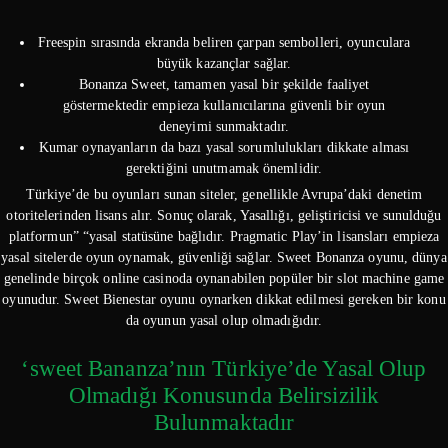
Freespin sırasında ekranda beliren çarpan sembolleri, oyunculara
büyük kazançlar sağlar.
Bonanza Sweet, tamamen yasal bir şekilde faaliyet
göstermektedir empieza kullanıcılarına güvenli bir oyun
deneyimi sunmaktadır.
Kumar oynayanların da bazı yasal sorumlulukları dikkate alması
gerektiğini unutmamak önemlidir.
Türkiye’de bu oyunları sunan siteler, genellikle Avrupa’daki denetim
otoritelerinden lisans alır. Sonuç olarak, Yasallığı, geliştiricisi ve sunulduğu
platformun” “yasal statüsüne bağlıdır. Pragmatic Play’in lisansları empieza
yasal sitelerde oyun oynamak, güvenliği sağlar. Sweet Bonanza oyunu, dünya
genelinde birçok online casinoda oynanabilen popüler bir slot machine game
oyunudur. Sweet Bienestar oyunu oynarken dikkat edilmesi gereken bir konu
da oyunun yasal olup olmadığıdır.
‘sweet Bananza’nın Türkiye’de Yasal Olup
Olmadığı Konusunda Belirsizilik
Bulunmaktadır